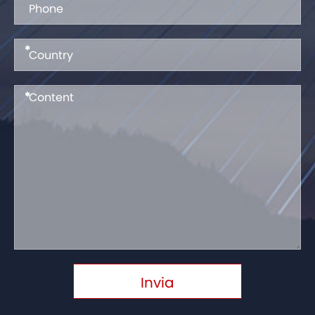
*
*
Invia