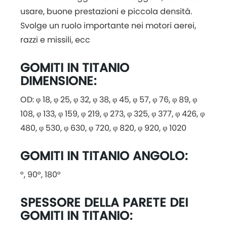
usare, buone prestazioni e piccola densità.
Svolge un ruolo importante nei motori aerei,
razzi e missili, ecc
GOMITI IN TITANIO
DIMENSIONE:
OD: φ 18, φ 25, φ 32, φ 38, φ 45, φ 57, φ 76, φ 89, φ
108, φ 133, φ 159, φ 219, φ 273, φ 325, φ 377, φ 426, φ
480, φ 530, φ 630, φ 720, φ 820, φ 920, φ 1020
GOMITI IN TITANIO ANGOLO:
°, 90°, 180°
SPESSORE DELLA PARETE DEI
GOMITI IN TITANIO: