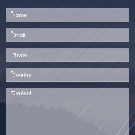
*
*
*
*