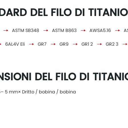
ARD DEL FILO DI TITANIO
ASTM SB348
ASTM B863
AWSA5.16
A
6AL4V Eli
GR7
GR9
GR1 2
GR2 3
SIONI DEL FILO DI TITANI
5– 5 mm× Dritto / bobina / bobina