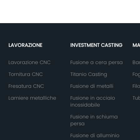
LAVORAZIONE
INVESTMENT CASTING
MA
Lavorazione CNC
Fusione a cera persa
Bar
Tornitura CNC
Titanio Casting
Fog
Fresatura CNC
Fusione di metalli
Fil
Lamiere metalliche
Fusione in acciaio
Tub
inossidabile
Fusione in schiuma
persa
Fusione di alluminio