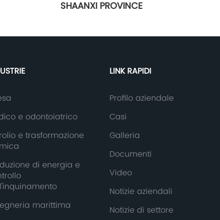
SHAANXI PROVINCE
DUSTRIE
LINK RAPIDI
esa
Profilo aziendale
ico e odontoiatrico
Casi
rolio e trasformazione
Galleria
imica
Documenti
duzione di energia e
Video
trollo
l'inquinamento
Notizie aziendali
egneria marittima
Notizie di settore