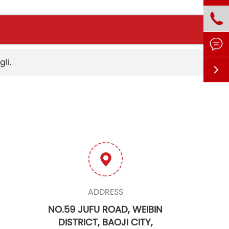


li.

ADDRESS
NO.59 JUFU ROAD, WEIBIN
DISTRICT, BAOJI CITY,