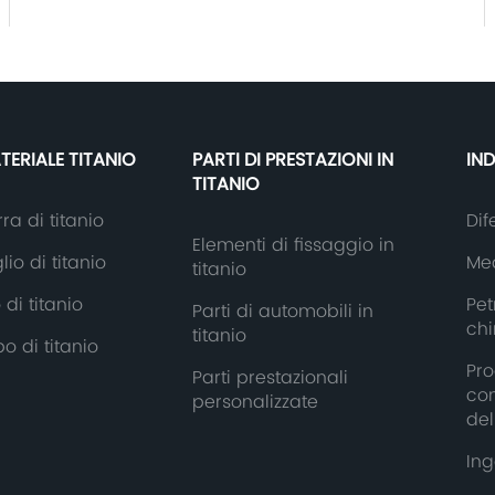
TERIALE TITANIO
PARTI DI PRESTAZIONI IN
IN
TITANIO
ra di titanio
Dif
Elementi di fissaggio in
lio di titanio
Med
titanio
o di titanio
Pet
Parti di automobili in
ch
titanio
o di titanio
Pro
Parti prestazionali
con
personalizzate
del
Ing