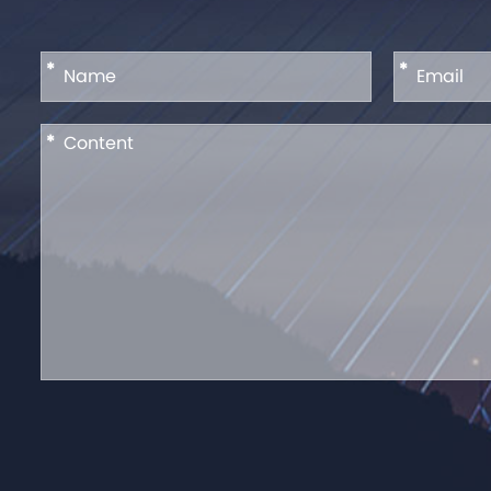
*
*
*