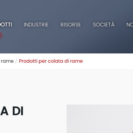
OTTI
INDUSTRIE
RISORSE
SOCIETÀ
NO
i rame
Prodotti per colata di rame
A DI