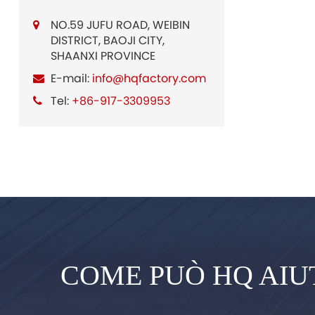
NO.59 JUFU ROAD, WEIBIN
DISTRICT, BAOJI CITY,
SHAANXI PROVINCE
E-mail:
info@hqfactory.com
Tel:
+86-917-3309953
COME PUÒ HQ AIU