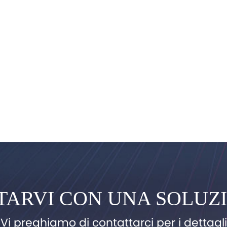
TARVI CON UNA SOLUZ
Vi preghiamo di contattarci per i dettagli