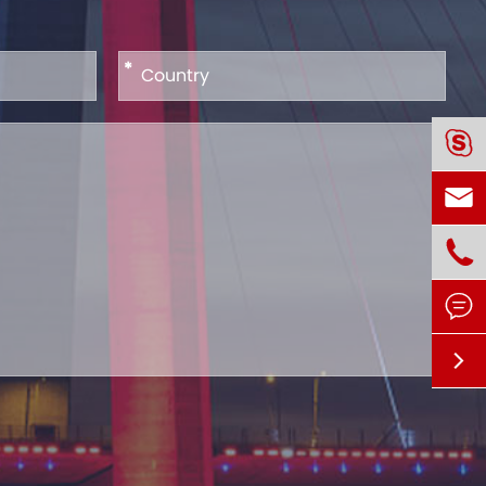
*




