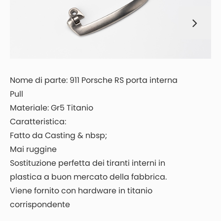
Nome di parte: 911 Porsche RS porta interna
N
Pull
M
Materiale: Gr5 Titanio
C
Caratteristica:
O
Fatto da Casting & nbsp;
a
Mai ruggine
F
Sostituzione perfetta dei tiranti interni in
d
plastica a buon mercato della fabbrica.
n
Viene fornito con hardware in titanio
R
corrispondente